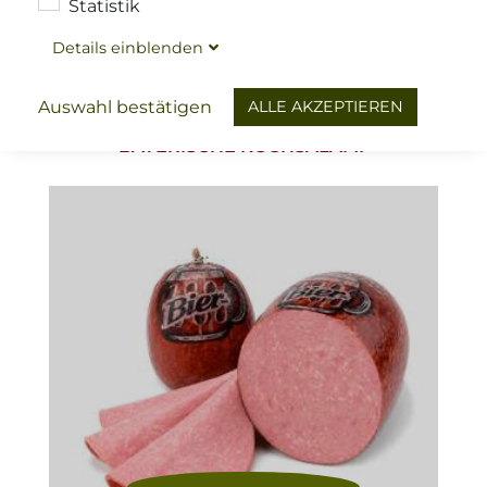
Statistik
€ 4,98
/ 250 g
Details
ein
blenden
(
)
€ 19,90
/ Kg
ALLE AKZEPTIEREN
Auswahl bestätigen
BAYERISCHE KOCHSALAMI