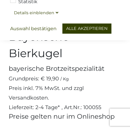
Statistik
Details
ein
blenden
Wurst
Dauerbrühwurst & Halbdauerware
ALLE AKZEPTIEREN
Auswahl bestätigen
Bayerische-
Bierkugel
bayerische Brotzeitspezialität
Grundpreis:
€ 19,90
/ Kg
Preis inkl.
7%
MwSt. und zzgl
Versandkosten
.
Lieferzeit: 2-4 Tage*
, Art.Nr.: 100055
Preise gelten nur im Onlineshop