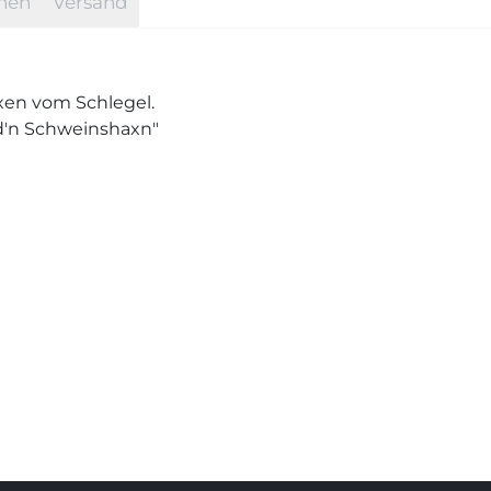
onen
Versand
xen vom Schlegel.
id'n Schweinshaxn"