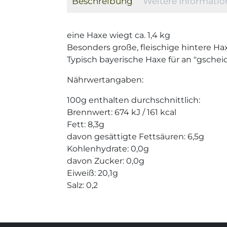
Beschreibung
Weitere Informati
eine Haxe wiegt ca. 1,4 kg
Besonders große, fleischige hintere Ha
Typisch bayerische Haxe für an "gsche
Nährwertangaben:
100g enthalten durchschnittlich:
Brennwert: 674 kJ / 161 kcal
Fett: 8,3g
davon gesättigte Fettsäuren: 6,5g
Kohlenhydrate: 0,0g
davon Zucker: 0,0g
Eiweiß: 20,1g
Salz: 0,2