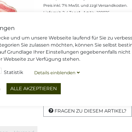
Preis inkl.
7%
MwSt. und zzgl
Versandkosten
.
Lieferzeit: 2-4 Tage*
, Art.Nr.: 100026
Preise gelten nur im Onlineshop
ungen
wecke und um unsere Webseite laufend für Sie zu verbes
€ 13,86
(Stück (ca. 1.4 Kg)),
€ 9,90
, in
/ Kg
tegorien Sie zulassen möchten, können Sie selbst best
auf Grundlage Ihrer Einstellungen gegebenenfalls nicht
Menge
er Webseite zur Verfügung stehen.
Dieser Artikel wird gekühlt vers
Statistik
Details
blenden
ein
Ihre
Versandoptionen
und die
Li
n
ALLE AKZEPTIEREN
DIESEN ARTIKEL TEILEN
FRAGEN ZU DIESEM ARTIKEL?