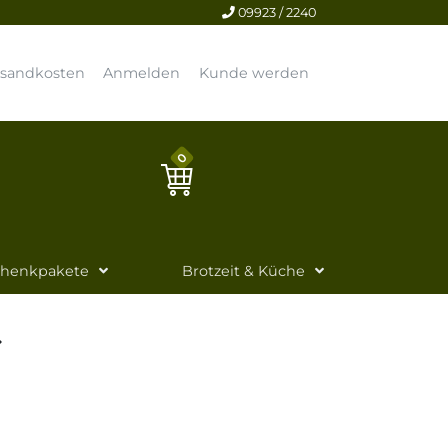
09923 / 2240
rsandkosten
Anmelden
Kunde werden
0
chenkpakete
Brotzeit & Küche