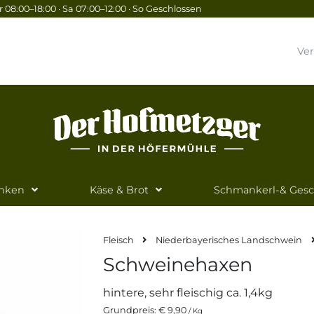
 08:00–18:00 · Sa 07:00–12:00 · So Geschlossen
Ve
inken
Käse & Brot
Schmankerl-& Ges
Fleisch
Niederbayerisches Landschwein
Schweinehaxen
hintere, sehr fleischig ca. 1,4kg
Grundpreis:
€ 9,90
/ Kg