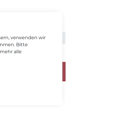
sern, verwenden wir
kl. MwSt. zzgl.
Versand
immen. Bitte
 mehr alle
chickt. Bitte beachten Sie
eferzeit
.