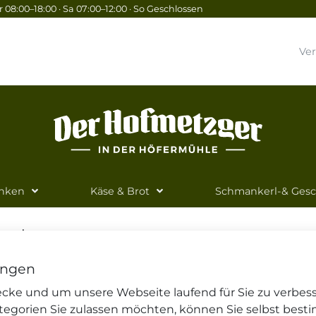
 08:00–18:00 · Sa 07:00–12:00 · So Geschlossen
Ve
inken
Käse & Brot
Schmankerl-& Ges
er.de
ungen
wecke und um unsere Webseite laufend für Sie zu verbes
tegorien Sie zulassen möchten, können Sie selbst best