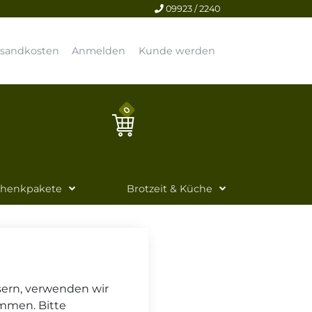
09923 / 2240
rsandkosten
Anmelden
Kunde werden
0
chenkpakete
Brotzeit & Küche
sern, verwenden wir
immen. Bitte