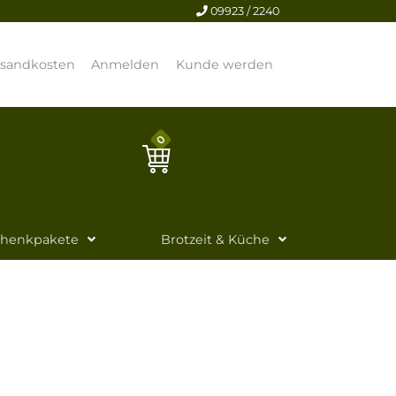
09923 / 2240
rsandkosten
Anmelden
Kunde werden
0
chenkpakete
Brotzeit & Küche