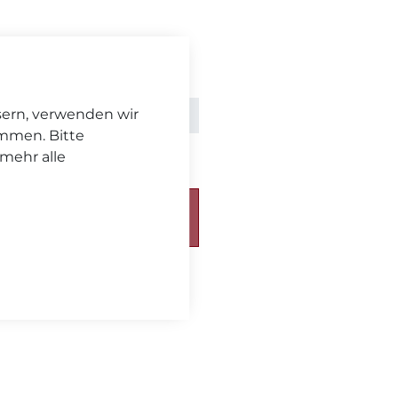
sern, verwenden wir
.
Versand
immen. Bitte
 mehr alle
chickt. Bitte beachten Sie
eferzeit
.