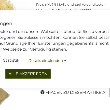
Preis inkl.
7%
MwSt. und zzgl
Versandkosten
.
Lieferzeit: 2-4 Tage*
, Art.Nr.: 100230
Preise gelten nur im Onlineshop
ungen
wecke und um unsere Webseite laufend für Sie zu verbes
€ 3,25
(500 g),
€ 6,50
, inkl. MwSt. zzgl
/ Kg
tegorien Sie zulassen möchten, können Sie selbst best
auf Grundlage Ihrer Einstellungen gegebenenfalls nicht
Menge
er Webseite zur Verfügung stehen.
Dieser Artikel wird gekühlt vers
Statistik
Details
blenden
ein
Ihre
Versandoptionen
und die
Li
n
ALLE AKZEPTIEREN
DIESEN ARTIKEL TEILEN
FRAGEN ZU DIESEM ARTIKEL?