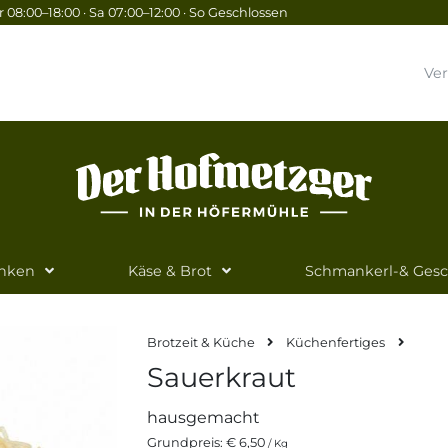
 08:00–18:00 · Sa 07:00–12:00 · So Geschlossen
Ve
inken
Käse & Brot
Schmankerl-& Ges
Brotzeit & Küche
Küchenfertiges
Sauerkraut
hausgemacht
Grundpreis:
€ 6,50
/ Kg