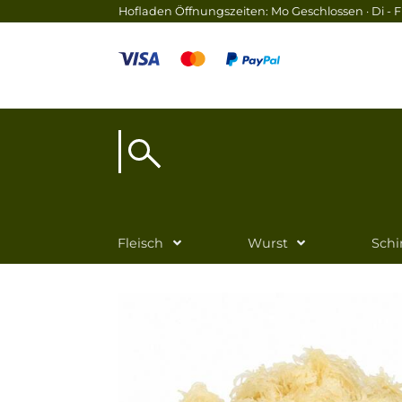
Hofladen Öffnungszeiten: Mo Geschlossen · Di - Fr
Fleisch
Wurst
Sch