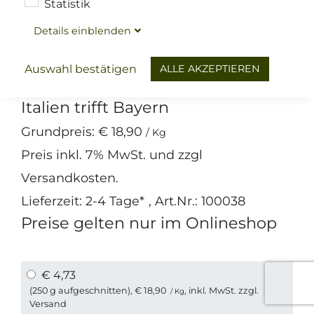
Statistik
Details
ein
blenden
Wurst
Bayerischer Leberkäs
Pizza Leberkäse
ALLE AKZEPTIEREN
Auswahl bestätigen
Italien trifft Bayern
Grundpreis:
€ 18,90
/ Kg
Preis inkl.
7%
MwSt. und zzgl
Versandkosten
.
Lieferzeit: 2-4 Tage*
, Art.Nr.: 100038
Preise gelten nur im Onlineshop
€ 4,73
(250 g aufgeschnitten),
€ 18,90
, inkl. MwSt. zzgl.
/ Kg
Versand