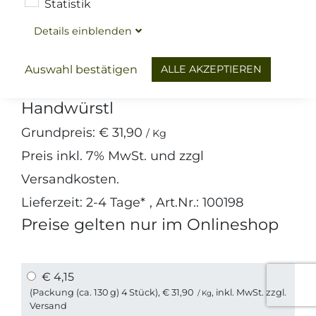
Statistik
Details
ein
blenden
Wurst
Salami, Mett-& Rohwürstchen
Minisalami
ALLE AKZEPTIEREN
Auswahl bestätigen
Handwürstl
Grundpreis:
€ 31,90
/ Kg
Preis inkl.
7%
MwSt. und zzgl
Versandkosten
.
Lieferzeit: 2-4 Tage*
, Art.Nr.: 100198
Preise gelten nur im Onlineshop
€ 4,15
(Packung (ca. 130 g) 4 Stück),
€ 31,90
, inkl. MwSt. zzgl.
/ Kg
Versand