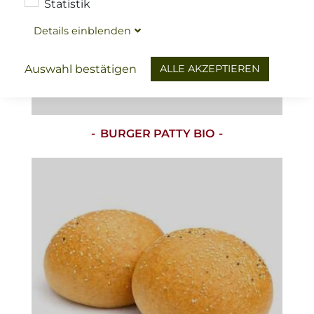
Statistik
Details
ein
blenden
€ 4,80
/ 180 g
ALLE AKZEPTIEREN
Auswahl bestätigen
(
)
€ 26,66
/ Kg
BURGER PATTY BIO