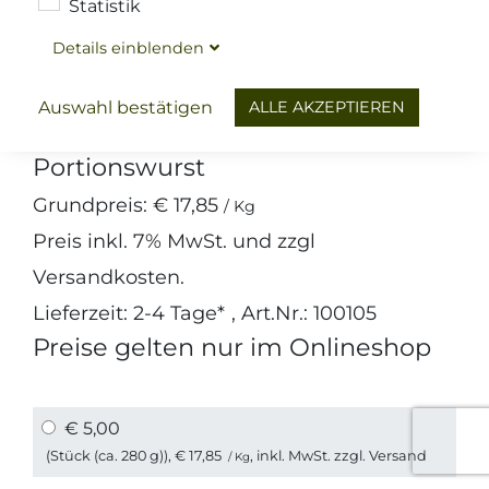
Statistik
Details
ein
blenden
Wurst
Brühwurst & Aufschnitt
Gelbwurst
ALLE AKZEPTIEREN
Auswahl bestätigen
Portionswurst
Grundpreis:
€ 17,85
/ Kg
Preis inkl.
7%
MwSt. und zzgl
Versandkosten
.
Lieferzeit: 2-4 Tage*
, Art.Nr.: 100105
Preise gelten nur im Onlineshop
€ 5,00
(Stück (ca. 280 g)),
€ 17,85
, inkl. MwSt. zzgl.
Versand
/ Kg