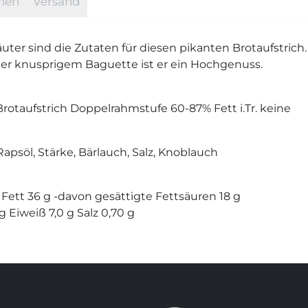
onen
Versand
uter sind die Zutaten für diesen pikanten Brotaufstrich.
er knusprigem Baguette ist er ein Hochgenuss.
Brotaufstrich Doppelrahmstufe 60-87% Fett i.Tr. keine
apsöl, Stärke, Bärlauch, Salz, Knoblauch
Fett 36 g -davon gesättigte Fettsäuren 18 g
 Eiweiß 7,0 g Salz 0,70 g