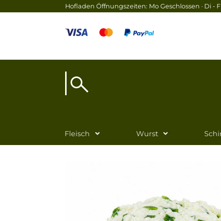
Hofladen Öffnungszeiten: Mo Geschlossen · Di - Fr
Fleisch
Wurst
Sch