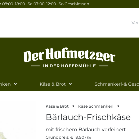
 08:00–18:00 · Sa 07:00–12:00 · So Geschlossen
Ve
inken
Käse & Brot
Schmankerl-& Ges
Käse & Brot
Käse Schmankerl
Bärlauch-Frischkäse
mit frischem Bärlauch verfeinert
Grundpreis:
€ 19,90
/ Kg