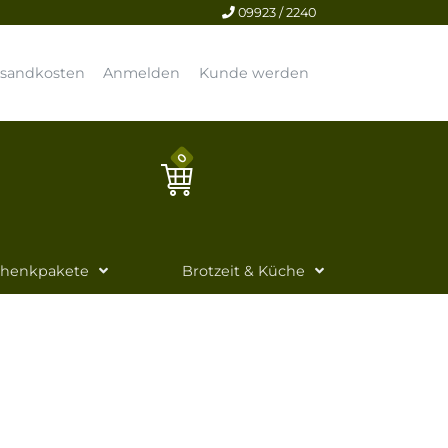
09923 / 2240
rsandkosten
Anmelden
Kunde werden
0
chenkpakete
Brotzeit & Küche