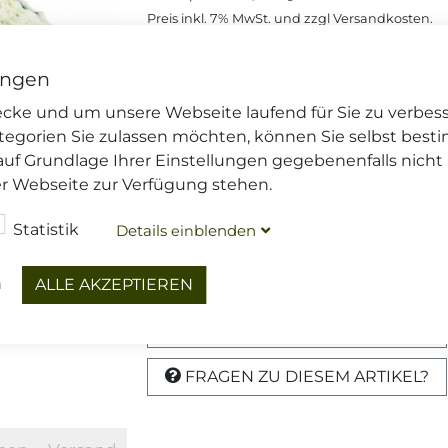
Preis inkl.
7%
MwSt. und zzgl
Versandkosten
.
Lieferzeit: 2-4 Tage*
, Art.Nr.: 100224
Preise gelten nur im Onlineshop
ungen
wecke und um unsere Webseite laufend für Sie zu verbes
€ 3,98
(200 g),
€ 19,90
, inkl. MwSt. zz
/ Kg
tegorien Sie zulassen möchten, können Sie selbst best
auf Grundlage Ihrer Einstellungen gegebenenfalls nicht
Menge
er Webseite zur Verfügung stehen.
Statistik
Details
blenden
ein
Dieser Artikel wird gekühlt vers
Ihre
Versandoptionen
und die
Li
n
ALLE AKZEPTIEREN
DIESEN ARTIKEL TEILEN
FRAGEN ZU DIESEM ARTIKEL?