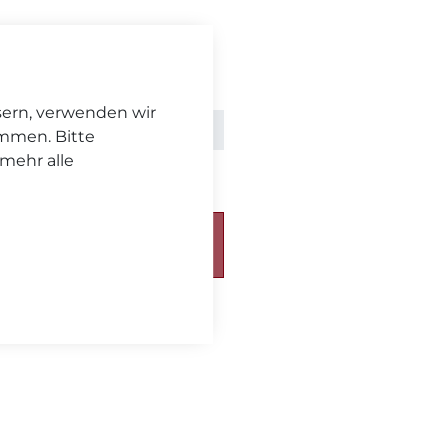
sern, verwenden wir
gl.
Versand
immen. Bitte
 mehr alle
chickt. Bitte beachten Sie
eferzeit
.