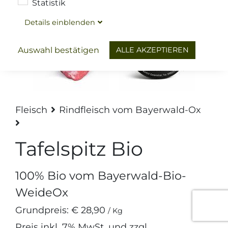
Statistik
Details
ein
blenden
ALLE AKZEPTIEREN
Auswahl bestätigen
Fleisch
Rindfleisch vom Bayerwald-Ox
Tafelspitz Bio
100% Bio vom Bayerwald-Bio-
WeideOx
Grundpreis:
€ 28,90
/ Kg
Preis inkl.
7%
MwSt. und zzgl