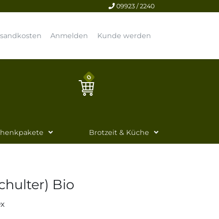
09923 / 2240
rsandkosten
Anmelden
Kunde werden
0
chenkpakete
Brotzeit & Küche
chulter) Bio
Ox