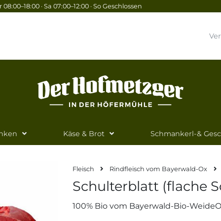
 08:00–18:00 · Sa 07:00–12:00 · So Geschlossen
Ve
inken
Käse & Brot
Schmankerl-& Ges
Fleisch
Rindfleisch vom Bayerwald-Ox
Schulterblatt (flache S
100% Bio vom Bayerwald-Bio-Weide