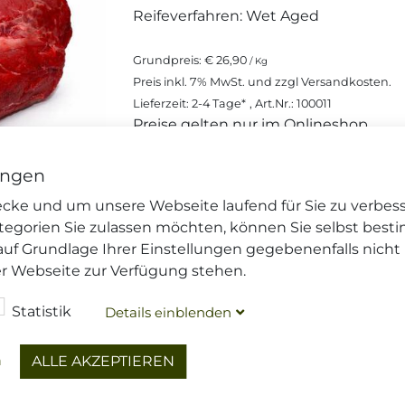
Reifeverfahren:
Wet Aged
Grundpreis:
€ 26,90
/ Kg
Preis inkl.
7%
MwSt. und zzgl
Versandkosten
.
Lieferzeit: 2-4 Tage*
, Art.Nr.: 100011
Preise gelten nur im Onlineshop
ungen
€ 26,90
(1 Kg),
€ 26,90
, inkl. MwSt. z
/ Kg
wecke und um unsere Webseite laufend für Sie zu verbes
tegorien Sie zulassen möchten, können Sie selbst best
Menge
auf Grundlage Ihrer Einstellungen gegebenenfalls nicht
er Webseite zur Verfügung stehen.
Dieser Artikel wird gekühlt vers
Ihre
Versandoptionen
und die
Li
Statistik
Details
blenden
ein
n
ALLE AKZEPTIEREN
DIESEN ARTIKEL TEILEN