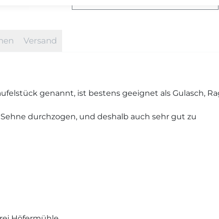
FRAGEN ZU DIESEM ARTIKEL?
onen
Versand
ufelstück genannt, ist bestens geeignet als Gulasch, R
en Sehne durchzogen, und deshalb auch sehr gut zu
rei Höfermühle