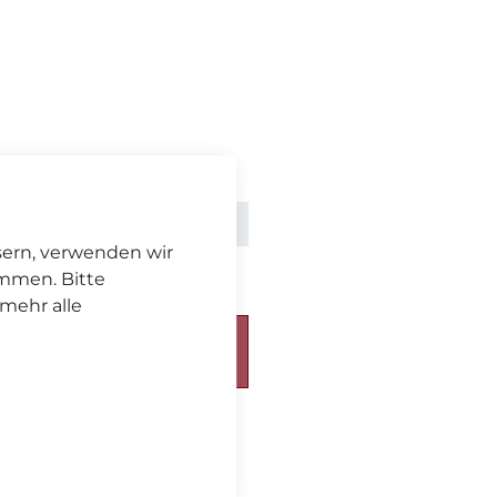
zgl.
Versand
sern, verwenden wir
immen. Bitte
 mehr alle
chickt. Bitte beachten Sie
eferzeit
.