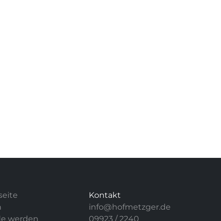
seite
Kontakt
n
info@hofmetzger.de
e werden
09923 / 2240