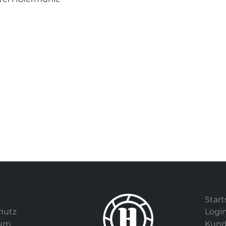
Start
hutz
Logi
sum
Kund