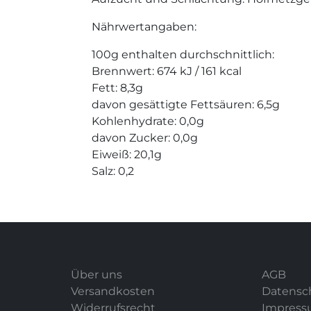
Nährwertangaben:
100g enthalten durchschnittlich:
Brennwert: 674 kJ / 161 kcal
Fett: 8,3g
davon gesättigte Fettsäuren: 6,5g
Kohlenhydrate: 0,0g
davon Zucker: 0,0g
Eiweiß: 20,1g
Salz: 0,2
Über uns
AGB
Versandkosten
Datensc
Widerrufsrecht
Impres