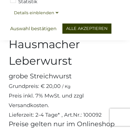
Statistik
Details
ein
blenden
Wurst
Kochwurst & Hausmacher Schmankerl
ALLE AKZEPTIEREN
Auswahl bestätigen
Hausmacher
Leberwurst
grobe Streichwurst
Grundpreis:
€ 20,00
/ Kg
Preis inkl.
7%
MwSt. und zzgl
Versandkosten
.
Lieferzeit: 2-4 Tage*
, Art.Nr.: 100092
Preise gelten nur im Onlineshop